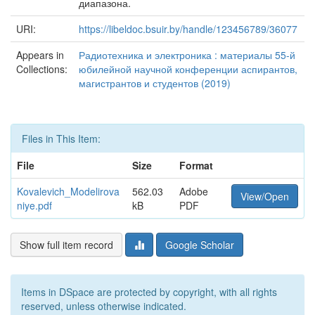
диапазона.
URI:
https://libeldoc.bsuir.by/handle/123456789/36077
Appears in
Радиотехника и электроника : материалы 55-й
Collections:
юбилейной научной конференции аспирантов,
магистрантов и студентов (2019)
Files in This Item:
File
Size
Format
Kovalevich_Modelirova
562.03
Adobe
View/Open
niye.pdf
kB
PDF
Show full item record
Google Scholar
Items in DSpace are protected by copyright, with all rights
reserved, unless otherwise indicated.