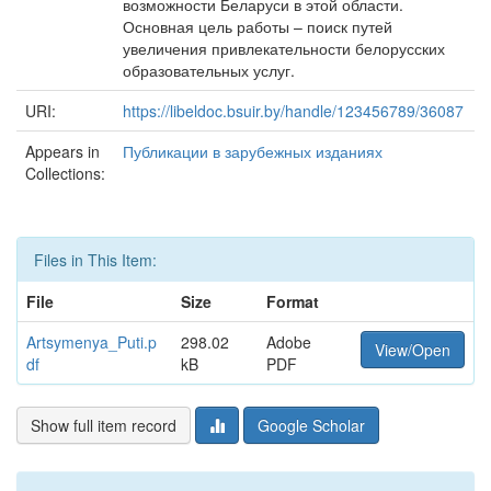
возможности Беларуси в этой области.
Основная цель работы – поиск путей
увеличения привлекательности белорусских
образовательных услуг.
URI:
https://libeldoc.bsuir.by/handle/123456789/36087
Appears in
Публикации в зарубежных изданиях
Collections:
Files in This Item:
File
Size
Format
Artsymenya_Puti.p
298.02
Adobe
View/Open
df
kB
PDF
Show full item record
Google Scholar