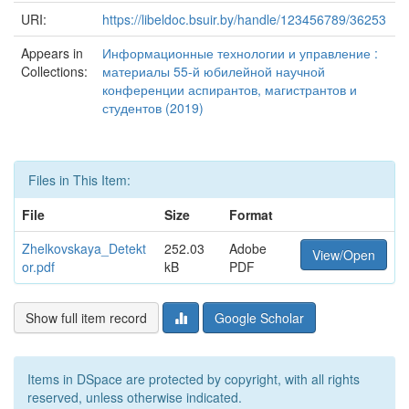
URI:
https://libeldoc.bsuir.by/handle/123456789/36253
Appears in
Информационные технологии и управление :
Collections:
материалы 55-й юбилейной научной
конференции аспирантов, магистрантов и
студентов (2019)
Files in This Item:
File
Size
Format
Zhelkovskaya_Detekt
252.03
Adobe
View/Open
or.pdf
kB
PDF
Show full item record
Google Scholar
Items in DSpace are protected by copyright, with all rights
reserved, unless otherwise indicated.