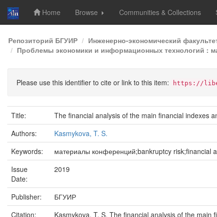
Home
Browse
Communities & Collections
Skip
Репозиторий БГУИР
Инженерно-экономический факульте
navigation
Проблемы экономики и информационных технологий : ма
Please use this identifier to cite or link to this item:
https://lib
Title:
The financial analysis of the main financial indexes a
Authors:
Kasmykova, T. S.
Keywords:
материалы конференций;bankruptcy risk;financial a
Issue
2019
Date:
Publisher:
БГУИР
Citation:
Kasmykova, T. S. The financial analysis of the mai