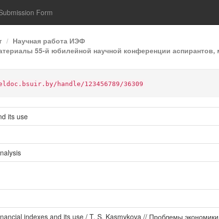
Submission Form
т
Научная работа ИЭФ
териалы 55-й юбилейной научной конференции аспирантов, ма
eldoc.bsuir.by/handle/123456789/36309
nd its use
nalysis
n financial indexes and its use / T. S. Kasmykova // Проблемы экон