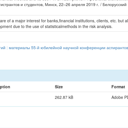
странтов и студентов, Минск, 22–26 апреля 2019 г. / Белорусски
re of a major interest for banks,financial institutions, clients, etc. but 
ment due to the use of statisticalmethods in the risk analysis.
й : материалы 55-й юбилейной научной конференции аспирантов, 
iption
Size
Format
262.87 kB
Adobe P