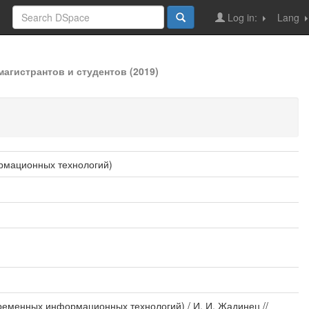
Log in:
Lang
гистрантов и студентов (2019)
рмационных технологий)
ременных информационных технологий) / И. И. Жадинец //