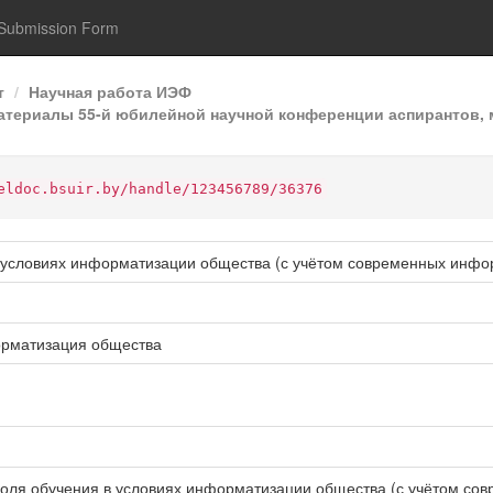
Submission Form
т
Научная работа ИЭФ
териалы 55-й юбилейной научной конференции аспирантов, ма
eldoc.bsuir.by/handle/123456789/36376
 условиях информатизации общества (с учётом современных инфо
орматизация общества
оля обучения в условиях информатизации общества (с учётом сов