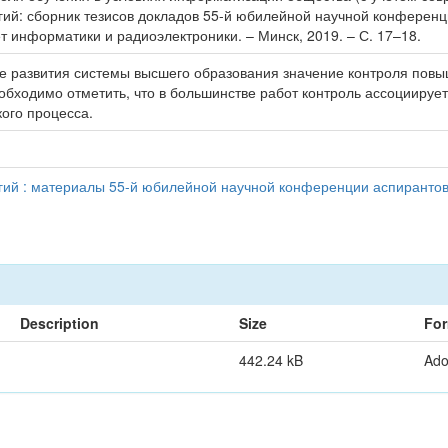
й: сборник тезисов докладов 55-й юбилейной научной конференции
ет информатики и радиоэлектроники. – Минск, 2019. – С. 17–18.
пе развития системы высшего образования значение контроля пов
обходимо отметить, что в большинстве работ контроль ассоциируе
кого процесса.
й : материалы 55-й юбилейной научной конференции аспирантов, 
Description
Size
For
442.24 kB
Ad