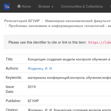
Home
Browse
Communities & Collections
Skip
Репозиторий БГУИР
Инженерно-экономический факульте
navigation
Проблемы экономики и информационных технологий : ма
Please use this identifier to cite or link to this item:
https://lib
Title:
Концепция создания модели контроля обучения в
Authors:
Жадинец, И. И.
Keywords:
материалы конференций;контроль обучения;инф
Issue
2019
Date:
Publisher:
БГУИР
Citation:
Жадинец, И. И. Концепция создания модели контр