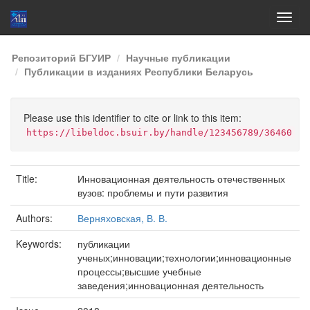
Skip
Репозиторий БГУИР
Научные публикации
navigation
Публикации в изданиях Республики Беларусь
Please use this identifier to cite or link to this item:
https://libeldoc.bsuir.by/handle/123456789/36460
Title:
Инновационная деятельность отечественных
вузов: проблемы и пути развития
Authors:
Верняховская, В. В.
Keywords:
публикации
ученых;инновации;технологии;инновационные
процессы;высшие учебные
заведения;инновационная деятельность