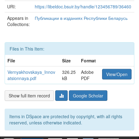
URI:
https://libeldoc.bsuir.by/handle/123456789/36460
Appears in
Публикации в изданиях Республики Беларусь
Collections:
Files in This Item:
File
Size
Format
Vernyakhovskaya_Innov
326.25
Adobe
View/Open
atsionnaya.pdf
kB
PDF
Show full item record
Google Scholar
Items in DSpace are protected by copyright, with all rights
reserved, unless otherwise indicated.