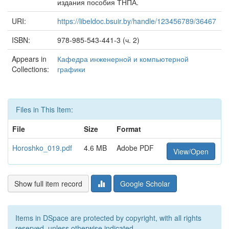
издания пособия ТНПА.
URI:
https://libeldoc.bsuir.by/handle/123456789/36467
ISBN:
978-985-543-441-3 (ч. 2)
Appears in
Кафедра инженерной и компьютерной
Collections:
графики
Files in This Item:
File
Size
Format
Horoshko_019.pdf
4.6 MB
Adobe PDF
View/Open
Show full item record
Google Scholar
Items in DSpace are protected by copyright, with all rights
reserved, unless otherwise indicated.