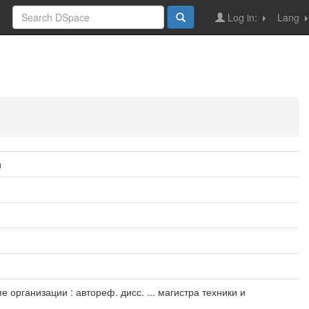
Log in:
Lang
и
рганизации : автореф. дисс. ... магистра техники и