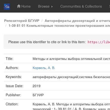
Home
Browse
Communities & Collections
Skip
Репозиторий БГУИР
Авторефераты диссертаций и отчет
navigation
1-39 81 01 Компьютерные технологии проектирования эл
Please use this identifier to cite or link to this item:
https://lib
Title:
Методы и алгоритмы выбора оптимальной сис
Authors:
Корвель, А. В.
Keywords:
авторефераты диссертаций;система безопасно
Issue Date:
2019
Publisher:
БГУИР
Citation:
Корвель, А. В. Методы и алгоритмы выбора оп
технологий : 1- 39 81 01 / А. В. Корвель; науч. р