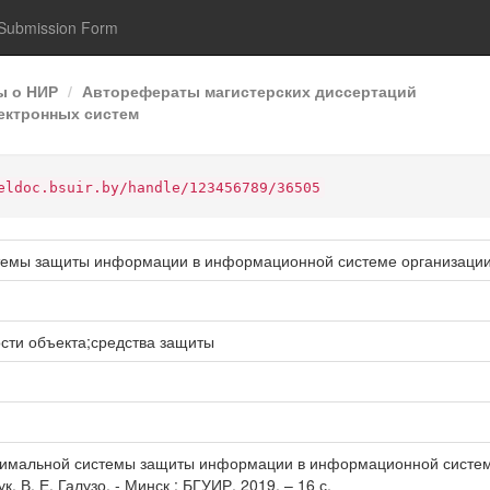
Submission Form
ы о НИР
Авторефераты магистерских диссертаций
ектронных систем
eldoc.bsuir.by/handle/123456789/36505
темы защиты информации в информационной системе организаци
сти объекта;средства защиты
тимальной системы защиты информации в информационной системе о
ук. В. Е. Галузо. - Минск : БГУИР, 2019. – 16 с.