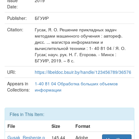
Issue
2019
Date:
Publisher:
БГУИР
Citation:
Гусак, Я. О. Решение прикладных задач
методами машинного обучения : автореф.
дисс. ... магистра информатики и
вычислительной техники : 1- 40 81 04 / Я. О.
Гусак; науч. рук. Н. Г. Егорова. - Минск :
БГУИР, 2019. – 8 с.
URI:
https://libeldoc.bsuir.by/handle/123456789/36576
Appears in
1-40 81 04 Обработка больших объемов
Collections:
информации
Files in This Item:
File
Size
Format
Gusak_Reshenie.p
145.44
Adobe