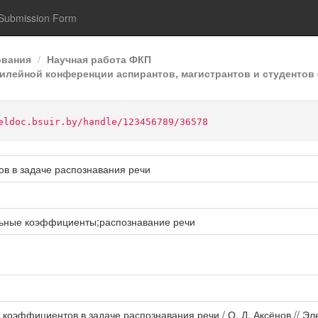
Submission Form
ования
Научная работа ФКП
илейной конференции аспирантов, магистрантов и студентов 
eldoc.bsuir.by/handle/123456789/36578
в в задаче распознавания речи
льные коэффициенты;распознавание речи
 коэффициентов в задаче распознавания речи / О. Д. Аксёнов // Э