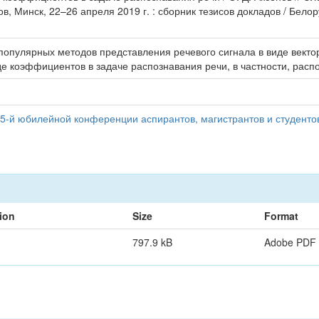
в, Минск, 22–26 апреля 2019 г. : сборник тезисов докладов / Бел
популярных методов представления речевого сигнала в виде вект
де коэффициентов в задаче распознавания речи, в частности, расп
5-й юбилейной конференции аспирантов, магистрантов и студентов
ion
Size
Format
797.9 kB
Adobe PDF