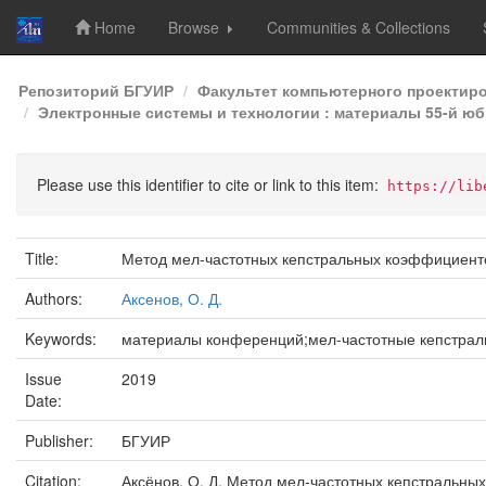
Home
Browse
Communities & Collections
Skip
Репозиторий БГУИР
Факультет компьютерного проектир
navigation
Электронные системы и технологии : материалы 55-й юб
Please use this identifier to cite or link to this item:
https://lib
Title:
Метод мел-частотных кепстральных коэффициенто
Authors:
Аксенов, О. Д.
Keywords:
материалы конференций;мел-частотные кепстра
Issue
2019
Date:
Publisher:
БГУИР
Citation:
Аксёнов, О. Д. Метод мел-частотных кепстральных