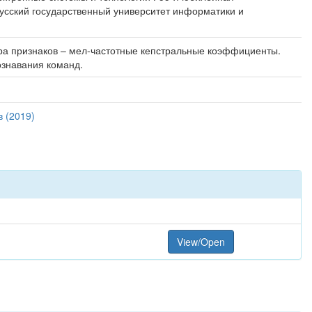
орусский государственный университет информатики и
ора признаков – мел-частотные кепстральные коэффициенты.
ознавания команд.
 (2019)
View/Open