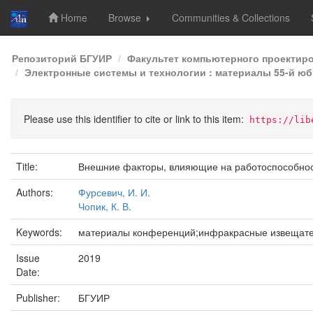
Home
Browse
Communities & Collections
Skip
Репозиторий БГУИР
Факультет компьютерного проектир
navigation
Электронные системы и технологии : материалы 55-й юб
Please use this identifier to cite or link to this item:
https://lib
Title:
Внешние факторы, влияющие на работоспособнос
Authors:
Фурсевич, И. И.
Чопик, К. В.
Keywords:
материалы конференций;инфракрасные извещате
Issue
2019
Date:
Publisher:
БГУИР