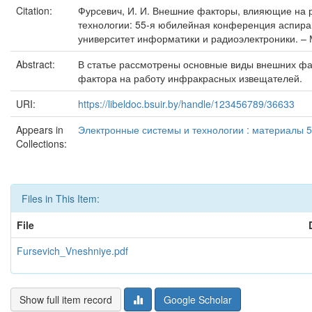
Citation:
Фурсевич, И. И. Внешние факторы, влияющие на р
технологии: 55-я юбилейная конференция аспирант
университет информатики и радиоэлектроники. – М
Abstract:
В статье рассмотрены основные виды внешних фа
фактора на работу инфракрасных извещателей.
URI:
https://libeldoc.bsuir.by/handle/123456789/36633
Appears in
Электронные системы и технологии : материалы 5
Collections:
Files in This Item:
File
Fursevich_Vneshniye.pdf
Show full item record
Google Scholar