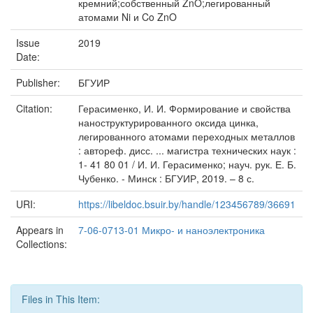
кремний;собственный ZnO;легированный
атомами Ni и Co ZnO
Issue
2019
Date:
Publisher:
БГУИР
Citation:
Герасименко, И. И. Формирование и свойства
наноструктурированного оксида цинка,
легированного атомами переходных металлов
: автореф. дисс. ... магистра технических наук :
1- 41 80 01 / И. И. Герасименко; науч. рук. Е. Б.
Чубенко. - Минск : БГУИР, 2019. – 8 с.
URI:
https://libeldoc.bsuir.by/handle/123456789/36691
Appears in
7-06-0713-01 Микро- и наноэлектроника
Collections:
Files in This Item: