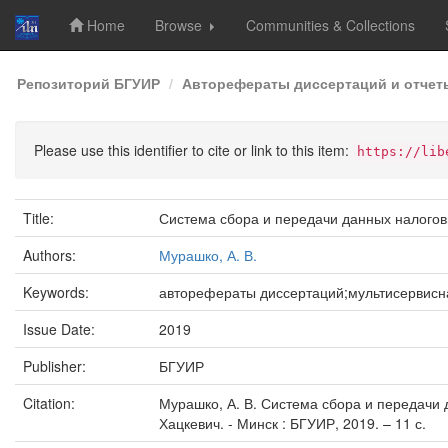
Home
Browse
Communities & Collections
Skip
Репозиторий БГУИР
Авторефераты диссертаций и отчет
navigation
Please use this identifier to cite or link to this item:
https://lib
Title:
Система сбора и передачи данных налогов
Authors:
Мурашко, А. В.
Keywords:
авторефераты диссертаций;мультисервисна
Issue Date:
2019
Publisher:
БГУИР
Citation:
Мурашко, А. В. Система сбора и передачи да
Хацкевич. - Минск : БГУИР, 2019. – 11 с.