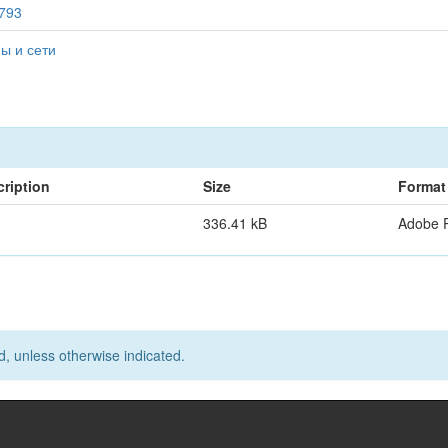
6793
ы и сети
ription
Size
Format
336.41 kB
Adobe 
d, unless otherwise indicated.