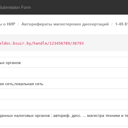
Submission Form
ы о НИР
Авторефераты магистерских диссертаций
1-45 
eldoc.bsuir.by/handle/123456789/36793
ых органов
я сеть;локальная сеть
нных налоговых органов : автореф. дисс. ... магистра техники и техн