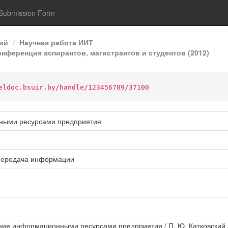
Submission Form
ий
Научная работа ИИТ
нференция аспирантов, магистрантов и студентов (2012)
eldoc.bsuir.by/handle/123456789/37100
ными ресурсами предприятия
передача информации
ния информационными ресурсами предприятия / П. Ю. Катковский 