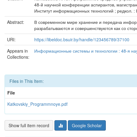
48-й научной конференции аспирантов, магистран
Институт информационных технологий ; редкол. : В.
Abstract:
В современном мире хранение и передача информ
разрабатываются и совершенствуются как со стор
URI:
https://libeldoc.bsuir.by/handle/123456789/37100
Appears in
Информационные системы и технологии : 48-я нау
Collections:
Files in This Item:
File
Katkovskiy_Programmnoye.pdf
Show full item record
Google Scholar