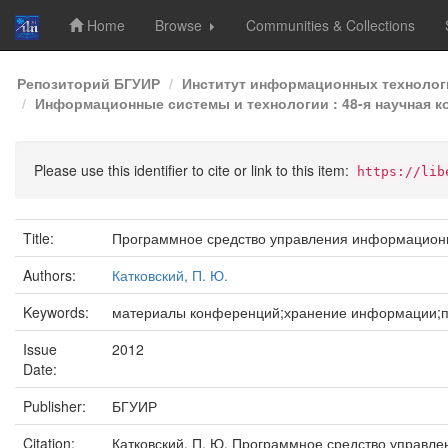
Home
Browse
Communities & Collections
Skip
Репозиторий БГУИР
Институт информационных технолог
navigation
Информационные системы и технологии : 48-я научная ко
Please use this identifier to cite or link to this item:
https://lib
Title:
Программное средство управления информацион
Authors:
Катковский, П. Ю.
Keywords:
материалы конференций;хранение информации;
Issue
2012
Date:
Publisher:
БГУИР
Citation:
Катковский, П. Ю. Программное средство управле