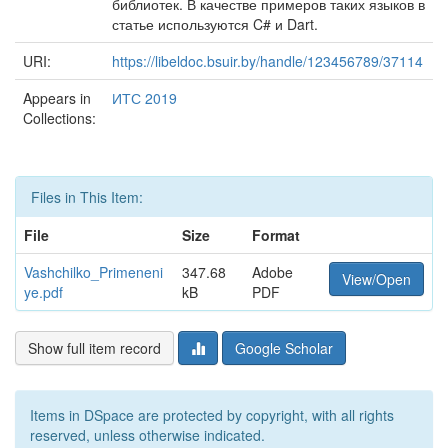
библиотек. В качестве примеров таких языков в
статье используются C# и Dart.
URI:
https://libeldoc.bsuir.by/handle/123456789/37114
Appears in
ИТС 2019
Collections:
Files in This Item:
File
Size
Format
Vashchilko_Primeneni
347.68
Adobe
View/Open
ye.pdf
kB
PDF
Show full item record
Google Scholar
Items in DSpace are protected by copyright, with all rights
reserved, unless otherwise indicated.