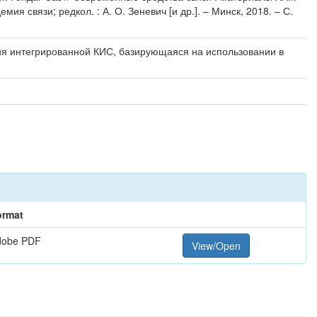
 связи; редкол. : А. О. Зеневич [и др.]. – Минск, 2018. – С.
я интегрированной КИС, базирующаяся на использовании в
ormat
dobe PDF
View/Open