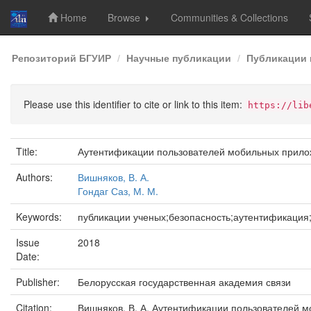
Home
Browse
Communities & Collections
Skip
Репозиторий БГУИР
Научные публикации
Публикации 
navigation
Please use this identifier to cite or link to this item:
https://lib
Title:
Аутентификации пользователей мобильных прило
Authors:
Вишняков, В. А.
Гондаг Саз, М. М.
Keywords:
публикации ученых;безопасность;аутентификация
Issue
2018
Date:
Publisher:
Белорусская государственная академия связи
Citation:
Вишняков, В. А. Аутентификации пользователей мо