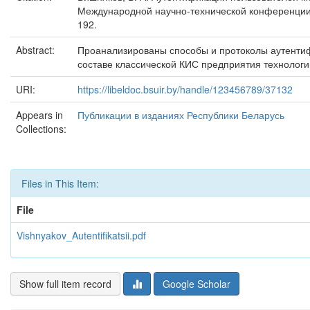
Международной научно-технической конференции, Ми
192.
Abstract:
Проанализированы способы и протоколы аутентиф
составе классической КИС предприятия технолог
URI:
https://libeldoc.bsuir.by/handle/123456789/37132
Appears in
Публикации в изданиях Республики Беларусь
Collections:
Files in This Item:
File
Vishnyakov_Autentifikatsii.pdf
Show full item record
Google Scholar