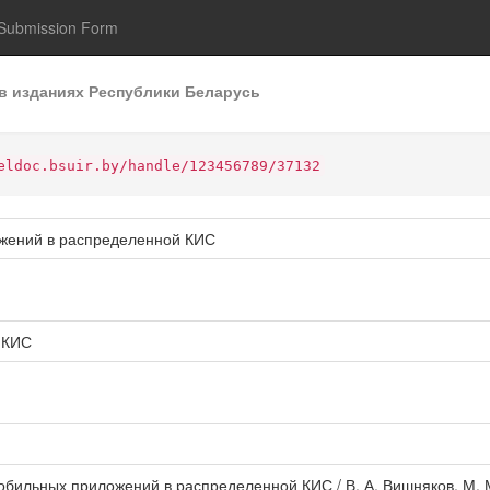
Submission Form
в изданиях Республики Беларусь
eldoc.bsuir.by/handle/123456789/37132
жений в распределенной КИС
;КИС
бильных приложений в распределенной КИС / В. А. Вишняков, М. М.