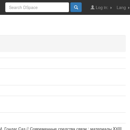
Log in:
Lang
 Гондаг Саз // Современные средства связи : материалы XХIII