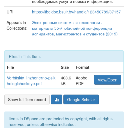
необходимых услуг и поиска информации.
URI:
https://libeldoc.bsuir.by/handle/123456789/37157
Appears in
Электронные системы и технологии :
Collections:
материалы 55-й юбилейной конференции
аспирантов, магистрантов и студентов (2019)
Files in This Item:
File
Size
Format
Verbitskiy_Inzhenerno-psik
463.6
Adobe
View/Open
hologicheskoye.pdf
kB
PDF
Show full item record
Google Scholar
Items in DSpace are protected by copyright, with all rights
reserved, unless otherwise indicated.