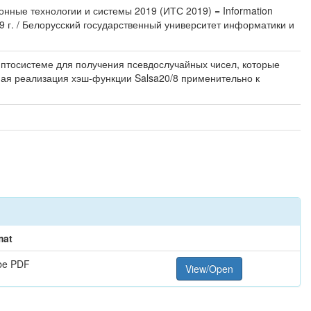
ионные технологии и системы 2019 (ИТС 2019) = Information
9 г. / Белорусский государственный университет информатики и
риптосистеме для получения псевдослучайных чисел, которые
ная реализация хэш-функции Salsa20/8 применительно к
mat
be PDF
View/Open