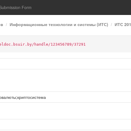
Submission Form
ов
Информационные технологии и системы (ИТС)
ИТС 20
eldoc.bsuir.by/handle/123456789/37291
овалюты;криптосистема