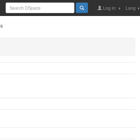
Log in:
Lang
19