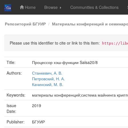
Home
Browse
Communities & Collections
Skip
Репозиторий БГУИР
Материалы конференций и семинар
navigation
Please use this identifier to cite or link to this item:
https://lib
Title:
Процессор хэш-функции Salsa20/8
Authors:
Станкевич, А. В.
Петровский, Н. А.
Качинский, М. В.
Keywords:
материалы конференций;система майнинга крипт
Issue
2019
Date:
Publisher:
БГУИР