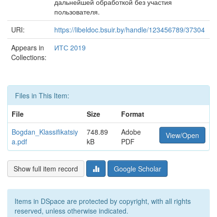
дальнейшей обработкой без участия
пользователя.
URI:
https://libeldoc.bsuir.by/handle/123456789/37304
Appears in
ИТС 2019
Collections:
Files in This Item:
File
Size
Format
Bogdan_Klassifikatsiy
748.89
Adobe
View/Open
a.pdf
kB
PDF
Show full item record
Google Scholar
Items in DSpace are protected by copyright, with all rights
reserved, unless otherwise indicated.