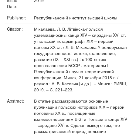
Issue
2019
Date:
Publisher:
Республиканский институт высшей школы
Citation:
Мікалаева, Л. В. Літвінска-польскія
ўзаемаадносіны канца XIV – сярэдзіны XVI ст.
у польскай гістарыяграфіі ХІХ – першай
паловы ХХ ст. / Л. В. Мікалаева // Белорусская
государственность: истоки, становление,
развитие (IX – XXI вв.) : к 100-летию
провозглашения БССР : материалы ІІ
Республиканской научно-теоретической
конференции, Минск, 21 декабря 2018 г. /
редкол.: А. В. Касович [и др.]. – Минск : РИВШ,
2019. – С. 221–223.
Abstract:
В статье рассматриваются основные
публикации польских историков ХІХ – первой
половины ХХ в., посвященные
взаимоотношениям ВКЛ и Польши в конце XІV
– середине XVI в. Сделан вывод о том, что
рассматриваемый период польские