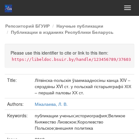
Skip
Репозиторий БГУИР
Научные публикации
navigation
Публикации в изданиях Республики Беларусь
Please use this identifier to cite or link to this item:
https://libeldoc.bsuir.by/handle/123456789/37603
Title:
Літвінска-польскія ўзаемаадносіны канца XIV –
сярэдзіны XVI ст. у польскай гістарыяграфіі ХІХ
– першай паловы ХХ ст.
Authors:
Мікалаева, Л. В.
Keywords:
публикации ученых;историография;Великое
Княжество Лиовское;Королевство
Польское;внешняя политика