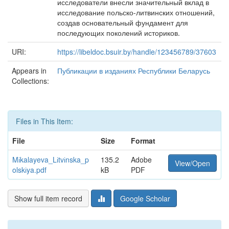
исследователи внесли значительный вклад в
исследование польско-литвинских отношений,
создав основательный фундамент для
последующих поколений историков.
URI:
https://libeldoc.bsuir.by/handle/123456789/37603
Appears in
Публикации в изданиях Республики Беларусь
Collections:
Files in This Item:
File
Size
Format
Mіkalayeva_Lіtvіnska_p
135.2
Adobe
View/Open
olskіya.pdf
kB
PDF
Show full item record
Google Scholar