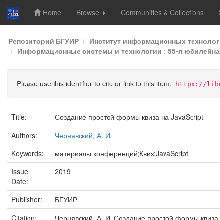
Home
Browse
Communities & Collections
Skip
Репозиторий БГУИР
Институт информационных технолог
navigation
Информационные системы и технологии : 55-я юбилейная
Please use this identifier to cite or link to this item:
https://lib
Title:
Создание простой формы квиза на JavaScript
Authors:
Чернявский, А. И.
Keywords:
материалы конференций;Квиз;JavaScript
Issue
2019
Date:
Publisher:
БГУИР
Citation:
Чернявский, А. И. Создание простой формы квиза