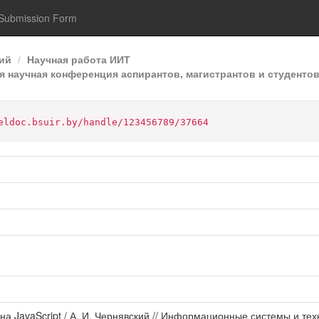
Submission Form
ий
Научная работа ИИТ
 научная конференция аспирантов, магистрантов и студентов
eldoc.bsuir.by/handle/123456789/37664
 на JavaScript / А. И. Чернявский // Информационные системы и 