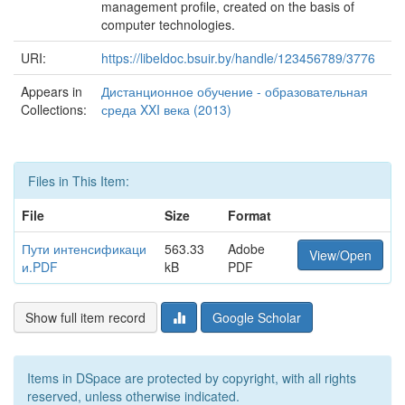
management profile, created on the basis of
computer technologies.
URI:
https://libeldoc.bsuir.by/handle/123456789/3776
Appears in
Дистанционное обучение - образовательная
Collections:
среда XXI века (2013)
Files in This Item:
File
Size
Format
Пути интенсификаци
563.33
Adobe
View/Open
и.PDF
kB
PDF
Show full item record
Google Scholar
Items in DSpace are protected by copyright, with all rights
reserved, unless otherwise indicated.