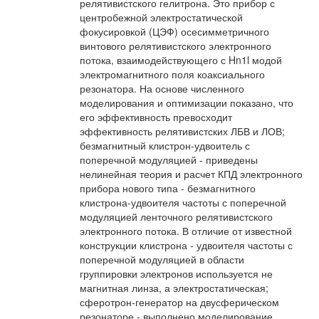
релятивистского гелитрона. Это прибор с
центробежной электростатической
фокусировкой (ЦЭФ) осесимметричного
винтового релятивистского электронного
потока, взаимодействующего с Hn1l модой
электромагнитного поля коаксиального
резонатора. На основе численного
моделирования и оптимизации показано, что
его эффективность превосходит
эффективность релятивистских ЛБВ и ЛОВ;
безмагнитный клистрон-удвоитель с
поперечной модуляцией - приведены
нелинейная теория и расчет КПД электронного
прибора нового типа - безмагнитного
клистрона-удвоителя частоты с поперечной
модуляцией ленточного релятивистского
электронного потока. В отличие от известной
конструкции клистрона - удвоителя частоты с
поперечной модуляцией в области
группировки электронов используется не
магнитная линза, а электростатическая;
сферотрон-генератор на двусферическом
резонаторе - выполнено моделирование