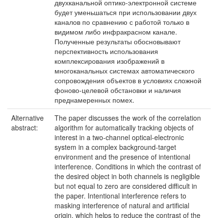
двухканальной оптико-электронной системе
будет уменьшаться при использовании двух
каналов по сравнению с работой только в
видимом либо инфракрасном канале.
Полученные результаты обосновывают
перспективность использования
комплексирования изображений в
многоканальных системах автоматического
сопровождения объектов в условиях сложной
фоново-целевой обстановки и наличия
преднамеренных помех.
Alternative
The paper discusses the work of the correlation
abstract:
algorithm for automatically tracking objects of
interest in a two-channel optical-electronic
system in a complex background-target
environment and the presence of intentional
interference. Conditions in which the contrast of
the desired object in both channels is negligible
but not equal to zero are considered difficult in
the paper. Intentional interference refers to
masking interference of natural and artificial
origin, which helps to reduce the contrast of the