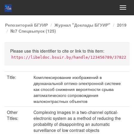
Skip
Репозиторий БГУИР
Журнал "Доклады БГУИР"
2019
navigation
№7 Спецвыпуск (125)
Please use this identifier to cite or link to this item:
https://libeldoc.bsuir.by/handle/123456789/37822
Title:
Комплексирование изображений в
двухканальной оптико-электронной системе
как способ снижения вероятности срыва
автоматического сопровождения
малоконтрастных объектов
Other
Complexing images in a two-channel optical-
Titles:
electronic system as a method of reducing the
probability of disappointing an automatic
surveillance of low contrast objects