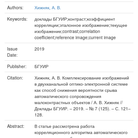
Authors:
Хижняк, А. В.
Keywords:
доклады БГУИР;контраст;коэффициент
корреляции;эталонное изображение;текущее
изображение;contrast;correlation
coefficient;reference image;current image
Issue
2019
Date:
Publisher:
БГУИР
Citation:
Хижняк, А. В. Комплексирование изображений
в двухканальной оптико-электронной системе
как способ снижения вероятности срыва
автоматического сопровождения
малоконтрастных объектов / А. В. Хижняк //
Доклады БГУИР. – 2019. – № 7 (125). – С. 121–
128.
Abstract:
В статье рассмотрена работа
корреляционного алгоритма автоматического