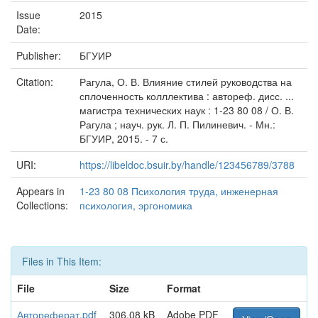
Issue
2015
Date:
Publisher:
БГУИР
Citation:
Рагула, О. В. Влияние стилей руководства на
сплоченность колллектива : автореф. дисс. ...
магистра технических наук : 1-23 80 08 / О. В.
Рагула ; науч. рук. Л. П. Пилиневич. - Мн.:
БГУИР, 2015. - 7 с.
URI:
https://libeldoc.bsuir.by/handle/123456789/3788
Appears in
1-23 80 08 Психология труда, инженерная
Collections:
психология, эргономика
Files in This Item:
File
Size
Format
Автореферат.pdf
306.08 kB
Adobe PDF