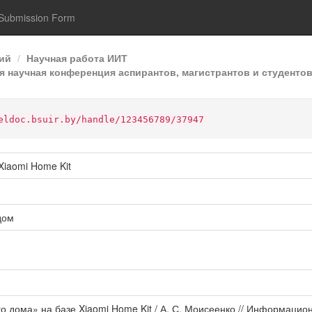
Submission Form
ий
Научная работа ИИТ
 научная конференция аспирантов, магистрантов и студентов
eldoc.bsuir.by/handle/123456789/37947
iaomi Home Kit
дом
о дома» на базе Xiaomi Home Kit / А. С. Моисеенко // Информаци