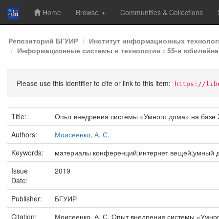
Home
Browse
Communities & Collections
Skip
Репозиторий БГУИР
Институт информационных технолог
navigation
Информационные системы и технологии : 55-я юбилейная
Please use this identifier to cite or link to this item:
https://lib
Title:
Опыт внедрения системы «Умного дома» на базе X
Authors:
Моисеенко, А. С.
Keywords:
материалы конференций;интернет вещей;умный 
Issue
2019
Date:
Publisher:
БГУИР
Citation:
Моисеенко, А. С. Опыт внедрения системы «Умног