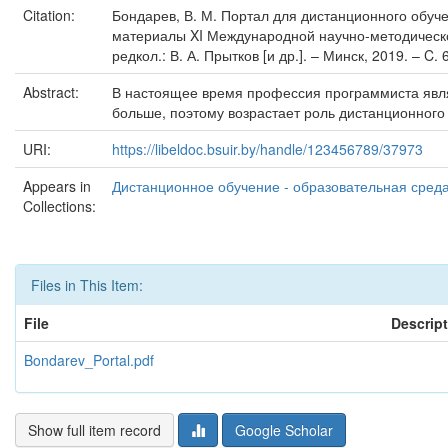
Citation:
Бондарев, В. М. Портал для дистанционного обуче
материалы XI Международной научно-методической
редкол.: В. А. Прытков [и др.]. – Минск, 2019. – C. 
Abstract:
В настоящее время профессия программиста явля
больше, поэтому возрастает роль дистанционного
URI:
https://libeldoc.bsuir.by/handle/123456789/37973
Appears in
Дистанционное обучение - образовательная среда 
Collections:
Files in This Item:
File
Descrip
Bondarev_Portal.pdf
Show full item record
Google Scholar