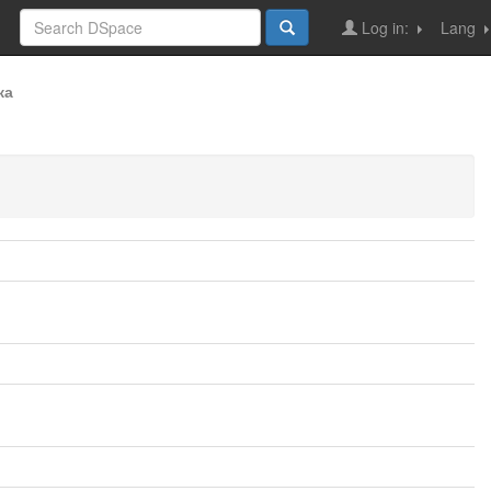
Log in:
Lang
ка