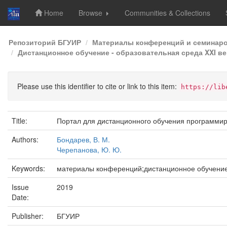
Home
Browse
Communities & Collections
Skip
Репозиторий БГУИР
Материалы конференций и семинар
navigation
Дистанционное обучение - образовательная среда XXI век
Please use this identifier to cite or link to this item:
https://lib
Title:
Портал для дистанционного обучения программи
Authors:
Бондарев, В. М.
Черепанова, Ю. Ю.
Keywords:
материалы конференций;дистанционное обучени
Issue
2019
Date:
Publisher:
БГУИР