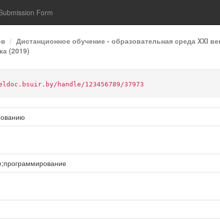
Submission Form
ов
Дистанционное обучение - образовательная среда XXI ве
а (2019)
eldoc.bsuir.by/handle/123456789/37973
рованию
е;программирование