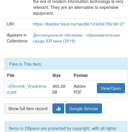
the era of modern information technology is very
relevant. They are an alternative to expensive
equipment.
URI:
https://libeldoc.bsuir.by/handle/123456789/38127
Appears in
Дистанционное обучение - образовательная
Collections:
среда XXI века (2019)
Files in This Item:
File
Size
Format
+Efimchik_Vnedreniy
465.58
Adobe
View/Open
e.pdf
kB
PDF
Show full item record
Google Scholar
Items in DSpace are protected by copyright, with all rights