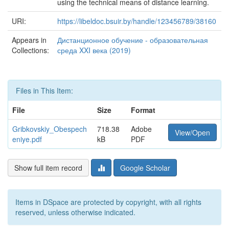
using the technical means of distance learning.
URI:
https://libeldoc.bsuir.by/handle/123456789/38160
Appears in
Дистанционное обучение - образовательная
Collections:
среда XXI века (2019)
Files in This Item:
File
Size
Format
Gribkovskiy_Obespech
718.38
Adobe
View/Open
eniye.pdf
kB
PDF
Show full item record
Google Scholar
Items in DSpace are protected by copyright, with all rights
reserved, unless otherwise indicated.