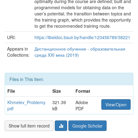
optimality during the course are defined; built and
programmed models for obtaining data on the
user’s potential, the transition between topics and
the training graph, which provides the opportunity
to get the recommended training route.
URI:
https://libeldoc.bsuir.by/handle/123456789/38221
Appears in
Дистанционное обучение - образовательная
Collections:
среда XXI века (2019)
Files in This Item:
File
Size
Format
Khmelev_Problemy.
321.39
Adobe
View/Open
pdf
kB
PDF
Show full item record
Google Scholar