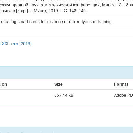
Международной научно-методической конференции, Минск, 12–13 де
рытков [и др.]. – Минск, 2019. – C. 148–149.
 creating smart cards for distance or mixed types of training.
XXI века (2019)
tion
Size
Format
857.14 kB
Adobe P