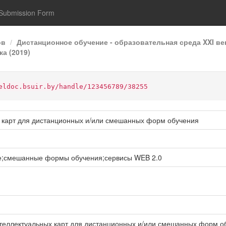
Submission Form
ов
Дистанционное обучение - образовательная среда XXI ве
а (2019)
eldoc.bsuir.by/handle/123456789/38255
 карт для дистанционных и/или смешанных форм обучения
е;смешанные формы обучения;сервисы WEB 2.0
нтеллектуальных карт для дистанционных и/или смешанных форм обу