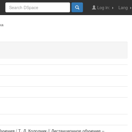
Log in:
Lang
ка
чения / Т. Д. Колодник // Дистанционное обучение –