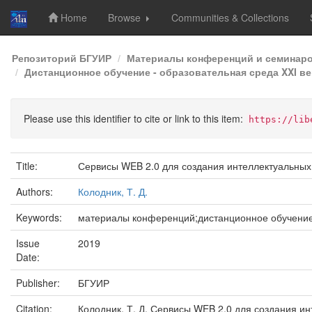
Home
Browse
Communities & Collections
Skip
Репозиторий БГУИР
Материалы конференций и семинар
navigation
Дистанционное обучение - образовательная среда XXI век
Please use this identifier to cite or link to this item:
https://lib
Title:
Сервисы WEB 2.0 для создания интеллектуальных
Authors:
Колодник, Т. Д.
Keywords:
материалы конференций;дистанционное обучени
Issue
2019
Date:
Publisher:
БГУИР
Citation:
Колодник, Т. Д. Сервисы WEB 2.0 для создания и