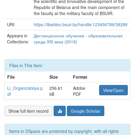
the scientific and innovative development of the
Republic of Belarus and the main component of
the faculty at the military faculty of BSUIR.
URI:
https://libeldoc.bsuir.by/handle/123456789/38288
Appears in
Дистанционное обучение - образовательная
Collections:
среда XXI века (2019)
Files in This Item:
File
Size
Format
Li_Organizatsiya.p
256.61
Adobe
View/Open
df
kB
PDF
Show full item record
Google Scholar
Items in DSpace are protected by copyright, with all rights