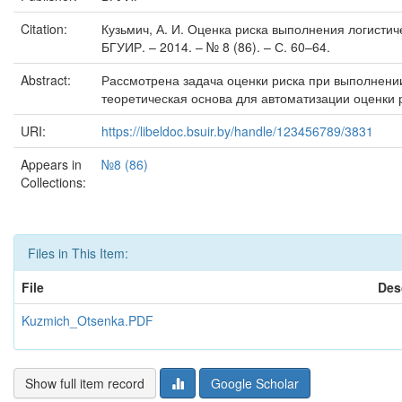
Citation:
Кузьмич, А. И. Оценка риска выполнения логистически
БГУИР. – 2014. – № 8 (86). – С. 60–64.
Abstract:
Рассмотрена задача оценки риска при выполнении
теоретическая основа для автоматизации оценки р
URI:
https://libeldoc.bsuir.by/handle/123456789/3831
Appears in
№8 (86)
Collections:
Files in This Item:
File
Des
Kuzmich_Otsenka.PDF
Show full item record
Google Scholar