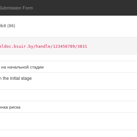
Submission Form
№8 (86)
eldoc.bsuir.by/handle/123456789/3831
 на начальной стадии
 the initial stage
нка риска