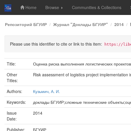
Home
Browse
Communities & Collections
Skip
Репозиторий БГУИР
Журнал "Доклады БГУИР"
2014
navigation
Please use this identifier to cite or link to this item:
https://lib
Title:
Оценка риска выполнения логистических проектов
Other
Risk assessment of logistics project implementation in
Titles:
Authors:
Кузьмич, А. И.
Keywords:
доклады БГУИР;сложные технические объекты;оце
Issue
2014
Date:
Publisher:
БГУИР