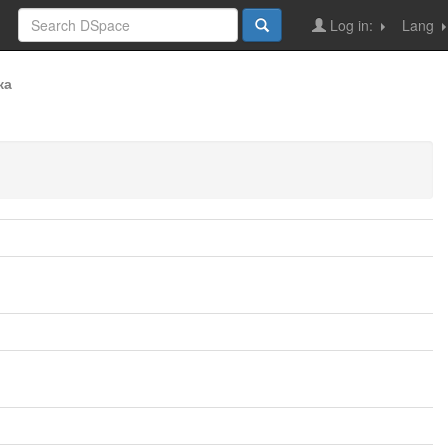
Log in:
Lang
ка