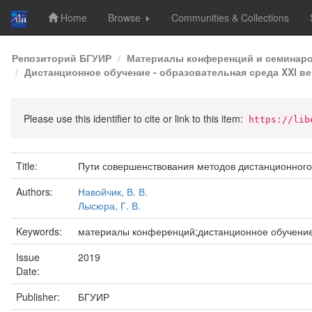
Home
Browse
Communities & Collections
Skip
Репозиторий БГУИР
Материалы конференций и семинар
navigation
Дистанционное обучение - образовательная среда XXI век
Please use this identifier to cite or link to this item:
https://lib
Title:
Пути совершенствования методов дистанционного
Authors:
Навойчик, В. В.
Лысюра, Г. В.
Keywords:
материалы конференций;дистанционное обучение
Issue
2019
Date:
Publisher:
БГУИР