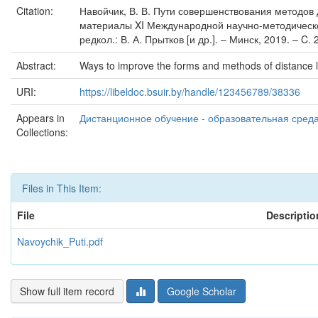
Citation:
Навойчик, В. В. Пути совершенствования методов д
материалы XI Международной научно-методической
редкол.: В. А. Прытков [и др.]. – Минск, 2019. – C. 
Abstract:
Ways to improve the forms and methods of distance le
URI:
https://libeldoc.bsuir.by/handle/123456789/38336
Appears in
Дистанционное обучение - образовательная среда 
Collections:
Files in This Item:
File
Descriptio
Navoychik_Puti.pdf
Show full item record
Google Scholar