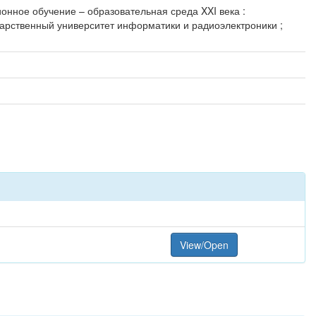
ионное обучение – образовательная среда XXI века :
дарственный университет информатики и радиоэлектроники ;
View/Open