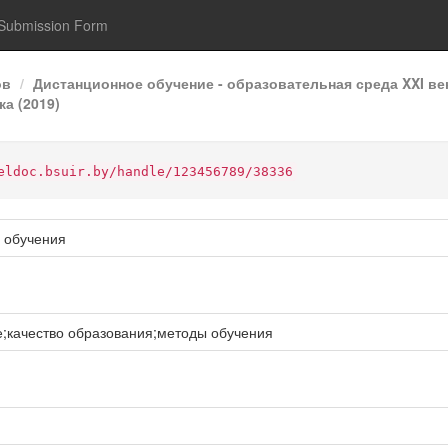
Submission Form
ов
Дистанционное обучение - образовательная среда XXI ве
а (2019)
eldoc.bsuir.by/handle/123456789/38336
 обучения
;качество образования;методы обучения