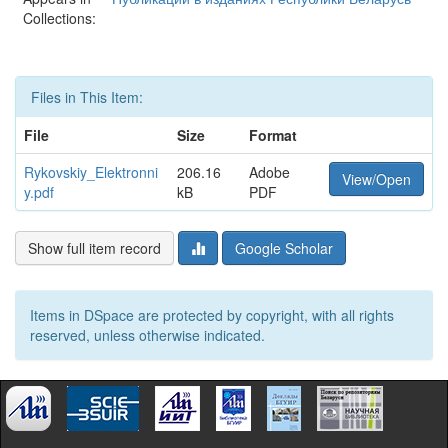
Collections:
Files in This Item:
File
Size
Format
Rykovskiy_Elektronni
206.16
Adobe
View/Open
y.pdf
kB
PDF
Show full item record
Google Scholar
Items in DSpace are protected by copyright, with all rights
reserved, unless otherwise indicated.