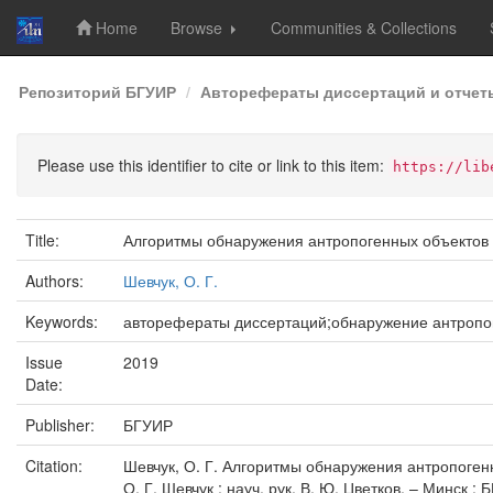
Home
Browse
Communities & Collections
Skip
Репозиторий БГУИР
Авторефераты диссертаций и отчет
navigation
Please use this identifier to cite or link to this item:
https://lib
Title:
Алгоритмы обнаружения антропогенных объектов 
Authors:
Шевчук, О. Г.
Keywords:
авторефераты диссертаций;обнаружение антропо
Issue
2019
Date:
Publisher:
БГУИР
Citation:
Шевчук, О. Г. Алгоритмы обнаружения антропогенн
О. Г. Шевчук ; науч. рук. В. Ю. Цветков. – Минск : Б