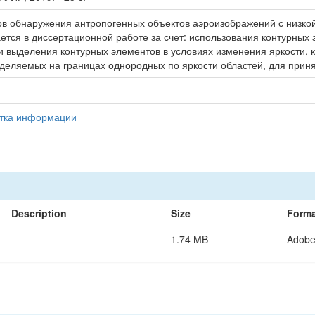
ов обнаружения антропогенных объектов аэроизображений с низко
тся в диссертационной работе за счет: использования контурных 
 выделения контурных элементов в условиях изменения яркости, 
ыделяемых на границах однородных по яркости областей, для прин
отка информации
Description
Size
Forma
1.74 MB
Adob