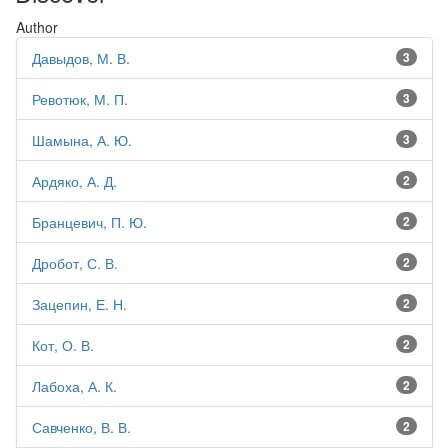
Author
Давыдов, М. В.
3
Ревотюк, М. П.
3
Шамына, А. Ю.
3
Ардяко, А. Д.
2
Бранцевич, П. Ю.
2
Дробот, С. В.
2
Зацепин, Е. Н.
2
Кот, О. В.
2
Лабоха, А. К.
2
Савченко, В. В.
2