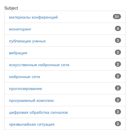
Subject
материалы конференций
31
мониторинг
4
публикации ученых
3
вибрация
2
искусственные нейронные сети
2
нейронные сети
2
прогнозирование
2
программный комплекс
2
цифровая обработка сигналов
2
чрезвычайная ситуация
2