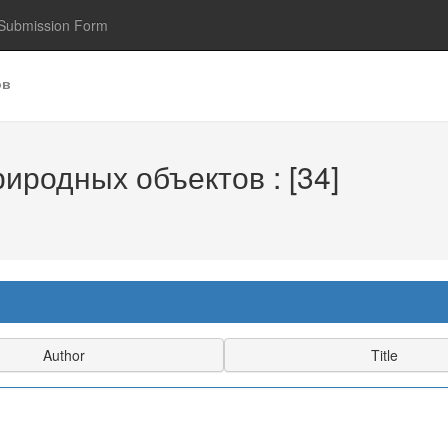
Submission Form
ов
иродных объектов : [34]