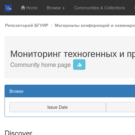
Home
Browse
Communities & Collections
Skip
Репозиторий БГУИР
Материалы конференций и семинар
navigation
Мониторинг техногенных и пр
Community home page
Browse
Discover