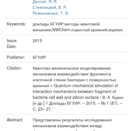
Долгая, Я. В.
Стемпицкий, В. Р.
Романовская, Т. В.
Keywords:
доклады БГУИР;методы квантовой
механики;NWChem;пористый кремний;муреин
Issue
2015
Date:
Publisher:
БГУИР
Citation:
Квантово-механическое моделирование
механизмов взаимодействия фрагмента
клеточной стенки бактерии с поверхностью
кремния = Quantum-mechanical simulation of
interaction mechanisms between fragment of
bacteria cell wall and silicon surface / В. А. Бурко
[и др.] // Доклады БГУИР. – 2015. – № 1 (87). –
С. 23– 27.
Abstract:
Представлены результаты исследования
механизмов взаимодействия между