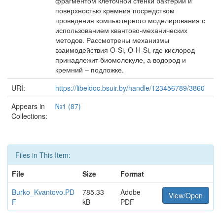
фрагментом клеточной стенки бактерии и
поверхностью кремния посредством
проведения компьютерного моделирования с
использованием квантово-механических
методов. Рассмотрены механизмы
взаимодействия O-Si, O-H-Si, где кислород
принадлежит биомолекуле, а водород и
кремний – подложке.
URI:
https://libeldoc.bsuir.by/handle/123456789/3860
Appears in
№1 (87)
Collections:
Files in This Item:
File
Size
Format
Burko_Kvantovo.PD
785.33
Adobe
View/Open
F
kB
PDF