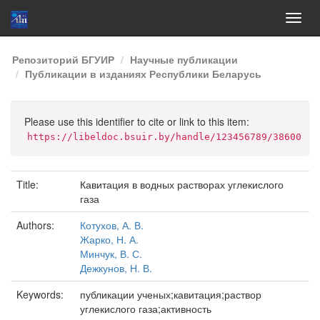
Skip
Репозиторий БГУИР
Научные публикации
navigation
Публикации в изданиях Республики Беларусь
Please use this identifier to cite or link to this item:
https://libeldoc.bsuir.by/handle/123456789/38600
Title:
Кавитация в водных растворах углекислого
газа
Authors:
Котухов, А. В.
Жарко, Н. А.
Минчук, В. С.
Дежкунов, Н. В.
Keywords:
публикации ученых;кавитация;раствор
углекислого газа;активность