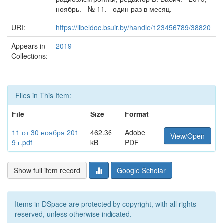
ноябрь. - № 11. - один раз в месяц.
URI:
https://libeldoc.bsuir.by/handle/123456789/38820
Appears in
2019
Collections:
Files in This Item:
File
Size
Format
11 от 30 ноября 201
462.36
Adobe
View/Open
9 г.pdf
kB
PDF
Show full item record
Google Scholar
Items in DSpace are protected by copyright, with all rights
reserved, unless otherwise indicated.