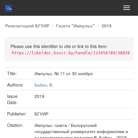
Skip
Репозиторий БГУИР
Газета "Импульс"
2019
navigation
Please use this identifier to cite or link to this item:
https://libeldoc.bsuir.by/handle/123456789/38820
Title:
Импульс, № 11 от 30 ноября
Authors:
Бабич, В.
Issue
2019
Date:
Publisher:
БГУИР
Citation:
Импульс: газета / Белорусский
государственный университет информатики и
радиоэлектроники; редактор В. Бабич. - 2019,