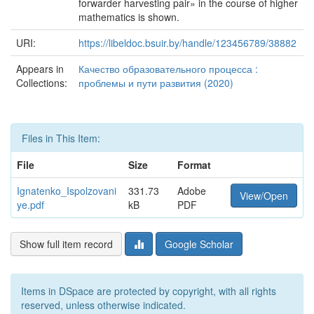
forwarder harvesting pair» in the course of higher
mathematics is shown.
URI:
https://libeldoc.bsuir.by/handle/123456789/38882
Appears in
Качество образовательного процесса :
Collections:
проблемы и пути развития (2020)
Files in This Item:
File
Size
Format
Ignatenko_Ispolzovani
331.73
Adobe
View/Open
ye.pdf
kB
PDF
Show full item record
Google Scholar
Items in DSpace are protected by copyright, with all rights
reserved, unless otherwise indicated.