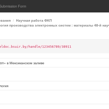
Submission Form
ования
Научная работа ФКП
гия производства электронных систем : материалы 48-й нау
eldoc.bsuir.by/handle/123456789/38911
on» в Мексиканском заливе
логия