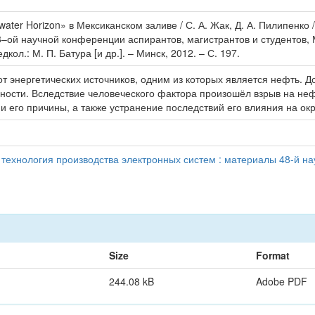
ter Horizon» в Мексиканском заливе / С. А. Жак, Д. А. Пилипенко
–ой научной конференции аспирантов, магистрантов и студентов, М
ол.: М. П. Батура [и др.]. – Минск, 2012. – С. 197.
от энергетических источников, одним из которых является нефть.
ности. Вследствие человеческого фактора произошёл взрыв на неф
 его причины, а также устранение последствий его влияния на о
ехнология производства электронных систем : материалы 48-й на
Size
Format
244.08 kB
Adobe PDF