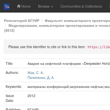
Home
Browse
Communities & Collections
Skip
Репозиторий БГУИР
Факультет компьютерного проектир
navigation
Моделирование, компьютерное проектирование и техноло
(2012)
Please use this identifier to cite or link to this item:
https://lib
Title:
Авария на нефтяной платформе «Deepwater Horiz
Authors:
Жак, С. А.
Пилипенко, Д. А.
Keywords:
материалы конференций;загрязнение нефтью;эко
Issue
2012
Date:
Publisher:
БГУИР