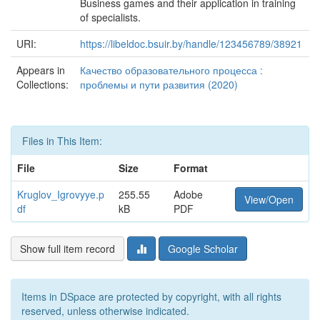
Business games and their application in training
of specialists.
URI:
https://libeldoc.bsuir.by/handle/123456789/38921
Appears in
Качество образовательного процесса :
Collections:
проблемы и пути развития (2020)
Files in This Item:
File
Size
Format
Kruglov_Igrovyye.p
255.55
Adobe
View/Open
df
kB
PDF
Show full item record
Google Scholar
Items in DSpace are protected by copyright, with all rights
reserved, unless otherwise indicated.