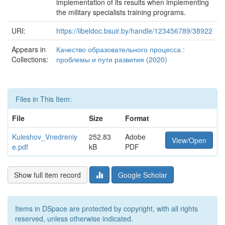
implementation of its results when implementing
the military specialists training programs.
URI:
https://libeldoc.bsuir.by/handle/123456789/38922
Appears in
Качество образовательного процесса :
Collections:
проблемы и пути развития (2020)
Files in This Item:
File
Size
Format
Kuleshov_Vnedreniy
252.83
Adobe
View/Open
e.pdf
kB
PDF
Show full item record
Google Scholar
Items in DSpace are protected by copyright, with all rights
reserved, unless otherwise indicated.