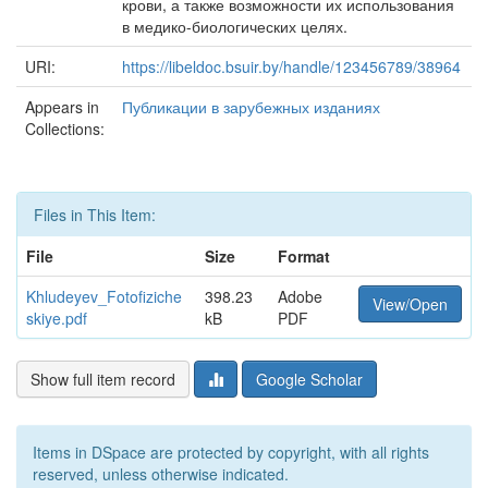
крови, а также возможности их использования
в медико-биологических целях.
URI:
https://libeldoc.bsuir.by/handle/123456789/38964
Appears in
Публикации в зарубежных изданиях
Collections:
Files in This Item:
File
Size
Format
Khludeyev_Fotofiziche
398.23
Adobe
View/Open
skiye.pdf
kB
PDF
Show full item record
Google Scholar
Items in DSpace are protected by copyright, with all rights
reserved, unless otherwise indicated.