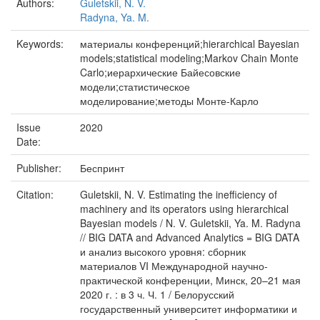
Authors:
Guletskii, N. V.
Radyna, Ya. M.
Keywords:
материалы конференций;hierarchical Bayesian
models;statistical modeling;Markov Chain Monte
Carlo;иерархические Байесовские
модели;статистическое
моделирование;методы Монте-Карло
Issue
2020
Date:
Publisher:
Беспринт
Citation:
Guletskii, N. V. Estimating the inefficiency of
machinery and its operators using hierarchical
Bayesian models / N. V. Guletskii, Ya. M. Radyna
// BIG DATA and Advanced Analytics = BIG DATA
и анализ высокого уровня: сборник
материалов VI Международной научно-
практической конференции, Минск, 20–21 мая
2020 г. : в 3 ч. Ч. 1 / Белорусский
государственный университет информатики и