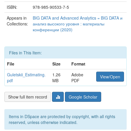
ISBN:
978-985-90533-7-5
Appears in
BIG DATA and Advanced Analytics = BIG DATA и
Collections:
анализ высокого уровня : материалы
конференции (2020)
Files in This Item:
File
Size
Format
Guletskii_Estimating.
1.26
Adobe
View/Open
pdf
MB
PDF
Show full item record
Google Scholar
Items in DSpace are protected by copyright, with all rights
reserved, unless otherwise indicated.