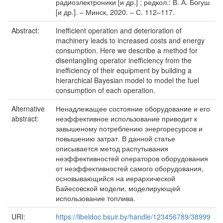
радиоэлектроники [и др.] ; редкол.: В. А. Богуш
[и др.]. – Минск, 2020. – С. 112–117.
Abstract:
Inefficient operation and deterioration of
machinery leads to increased costs and energy
consumption. Here we describe a method for
disentangling operator inefficiency from the
inefficiency of their equipment by building a
hierarchical Bayesian model to model the fuel
consumption of each operation.
Alternative
Ненадлежащее состояние оборудование и его
abstract:
неэффективное использование приводит к
завышеному потреблению энергоресурсов и
повышению затрат. В данной статье
описывается метод распутывания
неэффективностей операторов оборудования
от неэффективностей самого оборудования,
основывающийся на иерархической
Байесовской модели, моделирующей
использование топлива.
URI:
https://libeldoc.bsuir.by/handle/123456789/38999