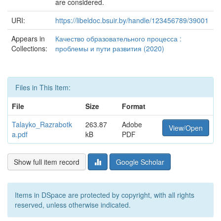
are considered.
URI:
https://libeldoc.bsuir.by/handle/123456789/39001
Appears in
Качество образовательного процесса :
Collections:
проблемы и пути развития (2020)
Files in This Item:
File
Size
Format
Talayko_Razrabotk
263.87
Adobe
View/Open
a.pdf
kB
PDF
Show full item record
Google Scholar
Items in DSpace are protected by copyright, with all rights
reserved, unless otherwise indicated.