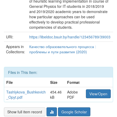
of heuristic learning implementation in course of
General Physics for IT-students in 2018/2019
and 2019/2020 academic years to demonstrate
how particular approaches can be used
effectively to develop practical professional
competencies of students.
URI:
https://libeldoc.bsuir.by/handle/123456789/39003
Appears in
Качество образовательного процесса :
Collections:
проблемы и пути развития (2020)
Files in This Item:
File
Size
Format
Tashlykova_Bushkevich
454.46
Adobe
View/Open
_Opyt.pdf
kB
PDF
Show full item record
Google Scholar