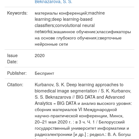
Beknazarova, S. S.
Keywords:
материалы конференций;machine
learning;deep learning-based
classifiers;convolutional neural
networks;машинное обучение;классификаторы
на основе глубокого обучения;сверточные
нейронные сети
Issue
2020
Date:
Publisher:
Беспринт
Citation:
Kurbanov, S. K. Deep learning approaches to
biomedical image segmentation / S. K. Kurbanov,
S. S. Beknazarova // BIG DATA and Advanced
Analytics = BIG DATA и анализ высокого уровня:
сборник материалов VI Международной
научно-практической конференции, Минск,
20–21 мая 2020 г. : в 3 ч. Ч. 1 / Белорусский
государственный университет информатики и
радиоэлектроники [и др.] ; редкол.: В. А. Богуш