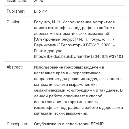
Issue Date:
2020
Publisher:
БГУИР
Citation:
Голушко, И. Н. Использование алгоритмов
поиска изоморфных подграфов в работе с
деревьями математических выражений
[Электронный ресурс] / И. Н. Голушко, Т. Я.
Берникович // Репозиторий БГУИР, 2020. –
Режим доступа:
https://libeldoc.bsuir.by/handle/123456789/39101.
Abstract:
Использование графовых моделей в
настоящее время – перспективное
направление для решения задач, связанных с
математическими выражениями,
семантическими конструкциями и так далее. В
данной работе описывается способ
использования алгоритмов поиска
изоморфных подграфов в работе с деревьями
математических выражений.
Description:
Опубликовано в репозитории БГУИР