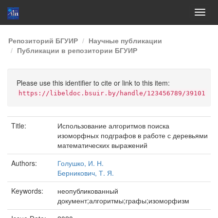
Skip
Репозиторий БГУИР
Научные публикации
navigation
Публикации в репозитории БГУИР
Please use this identifier to cite or link to this item:
https://libeldoc.bsuir.by/handle/123456789/39101
Title:
Использование алгоритмов поиска
изоморфных подграфов в работе с деревьями
математических выражений
Authors:
Голушко, И. Н.
Берникович, Т. Я.
Keywords:
неопубликованный
документ;алгоритмы;графы;изоморфизм