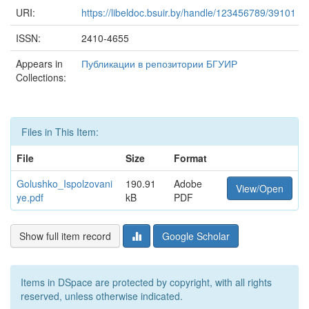
URI:
https://libeldoc.bsuir.by/handle/123456789/39101
ISSN:
2410-4655
Appears in
Публикации в репозитории БГУИР
Collections:
Files in This Item:
File
Size
Format
Golushko_Ispolzovani
190.91
Adobe
View/Open
ye.pdf
kB
PDF
Show full item record
Google Scholar
Items in DSpace are protected by copyright, with all rights
reserved, unless otherwise indicated.